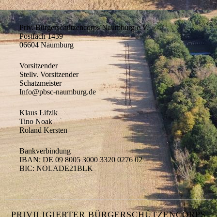
Priv. Bürgerschützencorps Naumburg e.V.
Postfach 1439
06604 Naumburg
Vorsitzender
Stellv. Vorsitzender
Schatzmeister
Info@pbsc-naumburg.de
Klaus Lifzik
Tino Noak
Roland Kersten
Bankverbindung
IBAN: DE 09 8005 3000 3320 0276 02
BIC: NOLADE21BLK
PRIVILIGIERTER BÜRGERSCHÜTZENCORPS