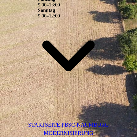
9
:
00
–
13
:
00
Sonntag
9
:
00
–
12
:
00
STARTSEITE PBSC-NAUMBURG
MODERNISIERUNG