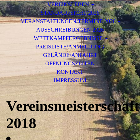
VEREINSLEBEN
STANDAUFSICHT 2026
VERANSTALTUNGEN/TERMINE 2026
AUSSCHREIBUNGEN 2026
WETTKAMPFERGEBNISSE
PREISLISTE/ANMELDUNG
GELÄNDE/ANFAHRT
ÖFFNUNGSZEITEN
KONTAKT
IMPRESSUM
Vereinsmeisterschaf
2018