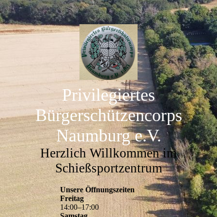
Privilegiertes
Bürgerschützencorps
Naumburg e.V.
Herzlich Willkommen im
Schießsportzentrum
Unsere Öffnungszeiten
Freitag
14
:
00
–
17
:
00
Samstag